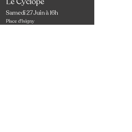
Le Cyclope
Samedi 27 Juin à 16h
Place d'Isigny
D'après Euripide
Mise en scène de Carlo Boso
Lire plus