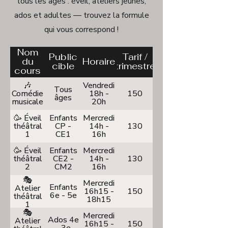
tous les âges : éveil, ateliers jeunes,
ados et adultes — trouvez la formule
qui vous correspond !
Nom
Public
Tarif /
du
Horaire
cible
trimestre
cours
🎶
Vendredi
Tous
Comédie
18h -
150
âges
musicale
20h
🥳 Éveil
Enfants
Mercredi
théâtral
CP -
14h -
130
1
CE1
16h
🥳 Éveil
Enfants
Mercredi
théâtral
CE2 -
14h -
130
2
CM2
16h
🎭
Mercredi
Enfants
Atelier
16h15 -
150
6e - 5e
théâtral
18h15
1
🎭
Mercredi
Ados 4e
Atelier
16h15 -
150