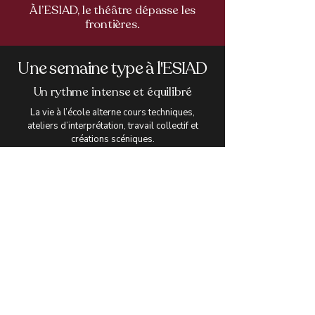
À l’ESIAD, le théâtre dépasse les
frontières.
Une semaine type à l'ESIAD
Un rythme intense et équilibré
La vie à l’école alterne cours techniques,
ateliers d’interprétation, travail collectif et
créations scéniques.
Chaque semaine, les élèves suivent en
moyenne 35 heures de formation encadrées
par des professionnels du spectacle vivant.
Découvrir la vie de l'école