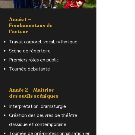
Année 1 —
Fondamentaux de
l’acteur
Travail corporel, vocal, rythmique
Scène de répertoire
Premiers rôles en public
Tournée débutante
Année 2 — Maîtrise
des outils scéniques
Interprétation, dramaturgie
Création des oeuvres de théâtre
classique et contemporaine
Tournée de pré-professionnalisation en