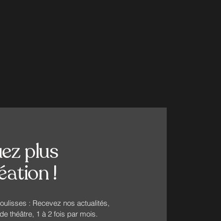
ez plus
ation !
ulisses : Recevez nos actualités,
e théâtre, 1 à 2 fois par mois.