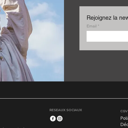
Rejoignez la new
Email
*
RESEAUX SOCIAUX
CGV
Poli
Décl