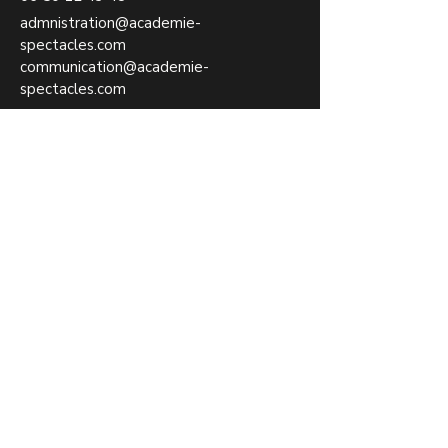
admnistration@academie-
spectacles.com
communication@academie-
spectacles.com
RESEAUX SOCIAUX
CGV
AIDAS
Politique de confidentialité
Déclaration d'accessibilité
Conditions générales
Politique de remboursement
© 2035 by AIDAS.
Powered and secured by
Wix