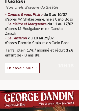
I Gelosi
Trois chefs d'œuvre du théâtre
- Comme il vous Plaira
du 3 au 10/07
d'après W. Shakespeare, m.e.s Carlo Boso
- Le Maître et Marguerite
du 11 au 17/07
d'après M. Boulgakov, m.e.s Danuta
Zarazik
- Le Fanfaron
du 18 au 25/07
d'après Flaminio Scala, m.e.s Carlo Boso
Tarifs : plein
17€
/ abonné et réduit
12€
enfant de - 8 ans
8€
15H45
En savoir plus