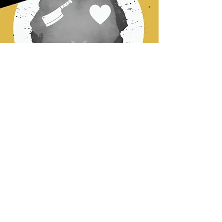
Du 20 au 25 juillet
Sans relâche
Maures à Venise
D'après W. Shakespeare
Adaptation Carlo Boso