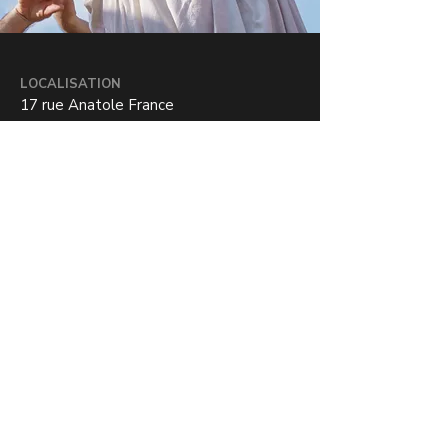
LOCALISATION
17 rue Anatole France
78000 Versailles, France
CONTACT
06 50 12 43 48
admnistration@academie-
spectacles.com
communication@academie-
spectacles.com
RESEAUX SOCIAUX
CGV
AIDAS