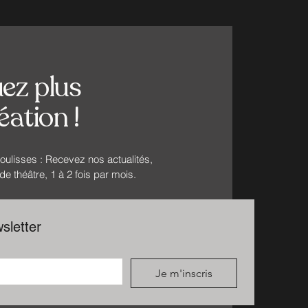
ez plus
ation !
ulisses : Recevez nos actualités,
e théâtre, 1 à 2 fois par mois.
sletter
Je m'inscris