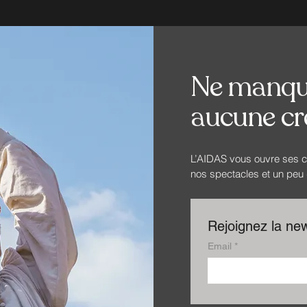
Ne manqu
aucune cré
L’AIDAS vous ouvre ses co
nos spectacles et un peu d
Rejoignez la new
Email
*