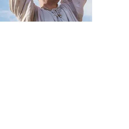
LOCALISATION
17 rue Anatole France
78000 Versailles, France
CONTACT
06 50 12 43 48
admnistration@academie-
spectacles.com
communication@academie-
spectacles.com
RESEAUX SOCIAUX