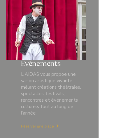
Événements
L'AIDAS vous propoe une
saison artistique vivante
mêlant créations théâtrales,
spectacles, festivals,
rencontres et événements
culturels tout au long de
l’année.
Réserver une place