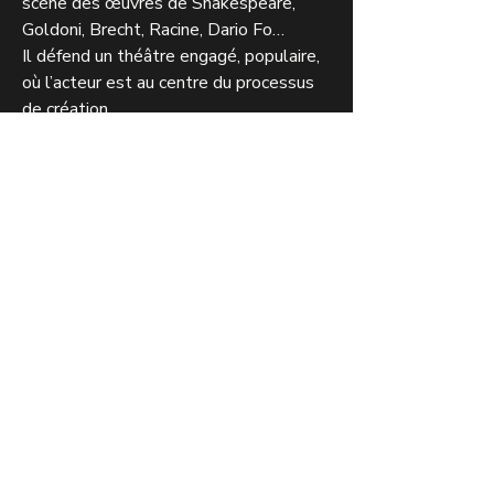
scène des œuvres de Shakespeare,
Goldoni, Brecht, Racine, Dario Fo…
Il défend un théâtre engagé, populaire,
où l’acteur est au centre du processus
de création.
Co-Fondatrice et directrice